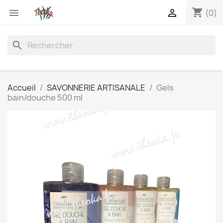
shopping_cart


(0)
search
Accueil
SAVONNERIE ARTISANALE
Gels
bain/douche 500 ml