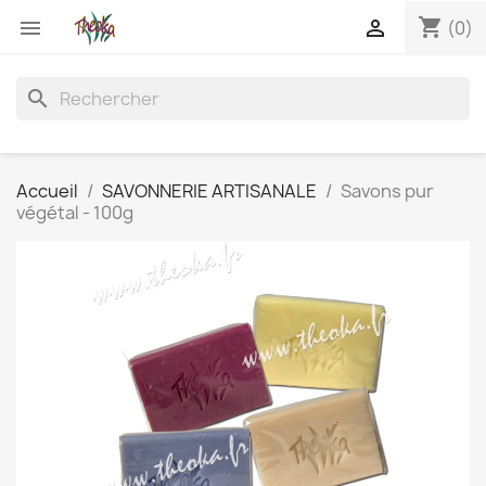
shopping_cart


(0)
search
Accueil
SAVONNERIE ARTISANALE
Savons pur
végétal - 100g